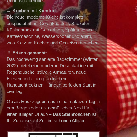
Urlaubsgarderobe.
🍳
Kochen mit Komfort:
Die neue, moderne Küche ist komplett
ausgestattet mit Cerankochfeld, Backofen,
Kühlschrank mit Gefrierfach, Spülmaschine,
Kaffeemaschine, Wasserkocher und allem,
was Sie zum Kochen und Genießen brauchen.
🚿
Frisch gemacht:
Das hochwertig sanierte Badezimmer (Winter
2022) bietet eine moderne Duschkabine mit
Regendusche, stilvolle Armaturen, neue
Fliesen und einen praktischen
Handtuchtrockner – für den perfekten Start in
den Tag.
Ob als Rückzugsort nach einem aktiven Tag in
den Bergen oder als gemütliches Nest für
einen ruhigen Urlaub –
Das
Steinröschen
ist
Ihr Zuhause auf Zeit im schönen Allgäu.