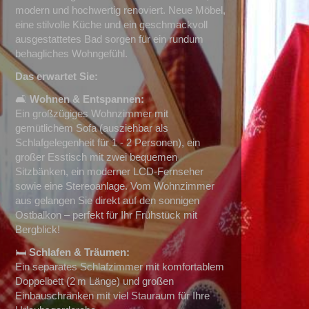
modern und hochwertig renoviert
. Neue Möbel,
eine stilvolle Küche und ein geschmackvoll
ausgestattetes Bad sorgen für ein rundum
behagliches Wohngefühl.
Das erwartet Sie:
🛋️
Wohnen & Entspannen:
Ein großzügiges Wohnzimmer mit
gemütlichem Sofa (ausziehbar als
Schlafgelegenheit für 1 - 2 Personen), ein
großer Esstisch mit zwei bequemen
Sitzbänken, ein moderner LCD-Fernseher
sowie eine Stereoanlage. Vom Wohnzimmer
aus gelangen Sie direkt auf den sonnigen
Ostbalkon – perfekt für Ihr Frühstück mit
Bergblick!
🛏️
Schlafen & Träumen:
Ein separates Schlafzimmer mit komfortablem
Doppelbett (2 m Länge) und großen
Einbauschränken mit viel Stauraum für Ihre