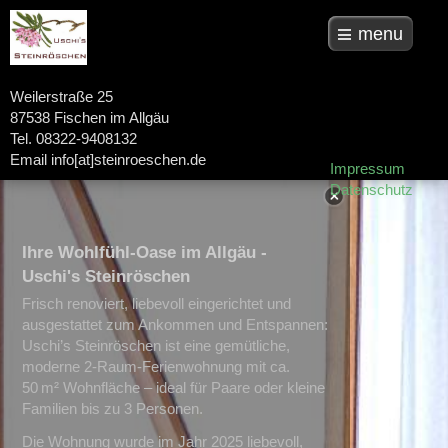
menu
Weilerstraße 25
87538 Fischen im Allgäu
Tel. 08322-9408132
Email info[at]steinroeschen.de
Impressum
Datenschutz
Ihre Wohlfühl-Oase im Allgäu -
Uschi's Steinröschen
Frisch renoviert, liebevoll eingerichtet und
ausgestattet zum Ankommen und Entspannen:
Uschi’s Steinröschen
ist eine gemütliche,
moderne
2-Raum-Ferienwohnung
mit ca.
50 m² Wohnfläche – ideal für Paare oder kleine
Familien bis zu 3 Personen.
Die Wohnung wurde im Jahr
2025 liebevoll,