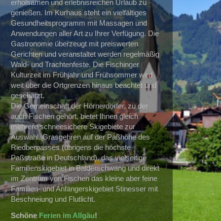
erholsamen und erlebnisreichen Urlaub zu
genießen. Im Kurhaus steht ein vielfältiges
Gesundheitsprogramm mit Massagen und
Anwendungen aller Art zu Ihrer Verfügung. Die
Gastronomie überzeugt mit preiswerten
Gerichten und veranstaltet werden regelmäßig
Wald- und Trachtenfeste. Die Fischinger
Kulturzeit im Frühjahr und Frühsommer wird
weit über die Ortgrenzen hinaus beachtet und
geschätzt.
Die Gemeinschaft der Hörnerdörfer, zu der
auch Fischen gehört, bietet Ihnen gleich
mehrere schneesichere Skigebiete zur
Auswahl. Grasgehren auf der Paßhöhe des
Riedberpasses (übrigens die höchste
Paßstraße in Deutschland), das vielseitige
Familienskigebiet in Balderschwang und direkt
im Zentrum von Fischen das kleine aber feine
Familien- und Anfängerskigebiet Stinesser mit
Beschneiung und Flutlicht.
Schöne
Ferien im Allgäu
!